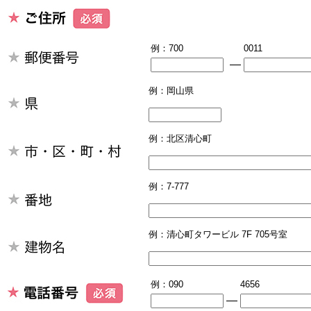
例：700
0011
―
例：岡山県
例：北区清心町
例：7-777
例：清心町タワービル 7F 705号室
例：090
4656
―